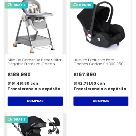
GRATIS
GRATIS
Silla De Comer De Bebe Sillita
Huevito Exclusivo Para
Plegable Premium Cartan -
Coches Cartan Stl 300 350
HCH200
500 550 750 - HUE035
$189.990
$167.990
$161.491,50
con
$142.791,50
con
Transferencia o depósito
Transferencia o depósito
COMPRAR
COMPRAR
GRATIS