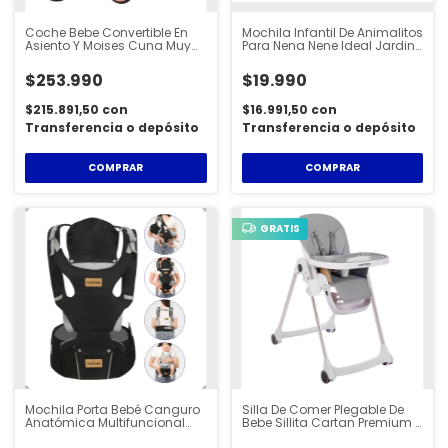
Coche Bebe Convertible En
Mochila Infantil De Animalitos
Asiento Y Moises Cuna Muy
Para Nena Nene Ideal Jardin
Seguro Estructura Resistente
- MOC100
Tapizado De Calidad
$253.990
$19.990
Plegable Liviano - STL300
$215.891,50
con
$16.991,50
con
Transferencia o depósito
Transferencia o depósito
COMPRAR
COMPRAR
GRATIS
Mochila Porta Bebé Canguro
Silla De Comer Plegable De
Anatómica Multifuncional
Bebe Sillita Cartan Premium -
Cartan - BBK100
HCH100