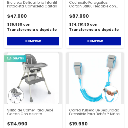
Bicicleta De Equilibrio Infantil
Cochecito Paraguitas
Patacleta Camicleta Cartan
Cartan Stl160 Plegable con
Capota Mesh y protección Uv
$47.000
$87.990
$39.950
con
$74.791,50
con
Transferencia o depósito
Transferencia o depósito
COMPRAR
COMPRAR
GRATIS
Sillita de Comer Para Bebé
Correa Pulsera De Seguridad
Cartan Con asiento
Extensible Para Bebés Y Niños
reclinable HCH300
$114.990
$19.990