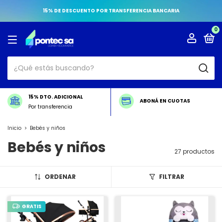
15% DE DESCUENTO POR TRANSFERENCIA BANCARIA
0
15% DTO. ADICIONAL
ABONÁ EN CUOTAS
Por transferencia
Inicio
>
Bebés y niños
Bebés y niños
27 productos
ORDENAR
FILTRAR
GRATIS