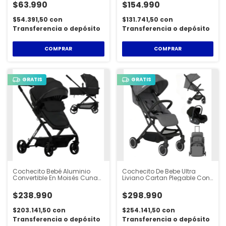
$63.990
$154.990
$54.391,50
con
$131.741,50
con
Transferencia o depósito
Transferencia o depósito
COMPRAR
COMPRAR
GRATIS
GRATIS
Cochecito Bebé Aluminio
Cochecito De Bebe Ultra
Convertible En Moisés Cuna
Liviano Cartan Plegable Con
Cartan - STL650
Huevito - STL450PLUS
$238.990
$298.990
$203.141,50
con
$254.141,50
con
Transferencia o depósito
Transferencia o depósito