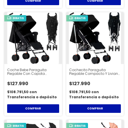
COMPRAR
COMPRAR
GRATIS
GRATIS
Coche Bebe Paraguita
Cochecito Paraguita
Plegable Con Capota
Plegable Compacto Y Liviano
Reclinable Tipo Cama Ultra
Facil De Abrir Y Cerrar Con
Liviano Muy Práctico Ruedas
Capota Y Respaldo
$127.990
$127.990
Dobles Con Freno - STL150
Reclinable Calidad Cartan -
STL100
$108.791,50
con
$108.791,50
con
Transferencia o depósito
Transferencia o depósito
COMPRAR
COMPRAR
GRATIS
GRATIS