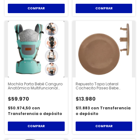
COMPRAR
COMPRAR
Mochila Porta Bebé Canguro
Repuesto Tapa Lateral
Anatómica Multifuncional
Cochecito Paseo Bebe
Cartan - BBK200
Cartan Set X2 - COMBO 2X
TAP
$59.970
$13.980
$50.974,50
con
$11.883
con
Transferencia
Transferencia o depósito
o depósito
COMPRAR
COMPRAR