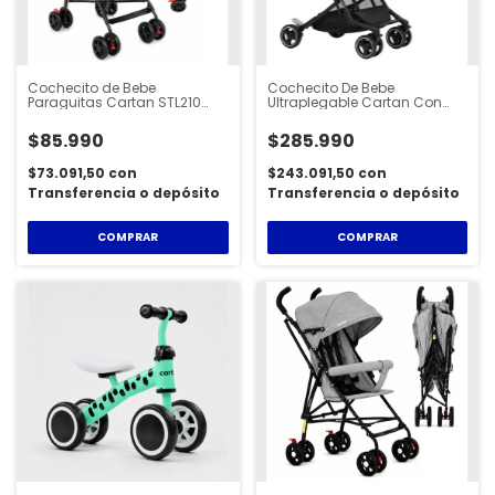
Cochecito de Bebe
Cochecito De Bebe
Paraguitas Cartan STL210
Ultraplegable Cartan Con
Plegable Capota con
Bolso Apto para Cabina de
Protección Uv
Avión
$85.990
$285.990
$73.091,50
con
$243.091,50
con
Transferencia o depósito
Transferencia o depósito