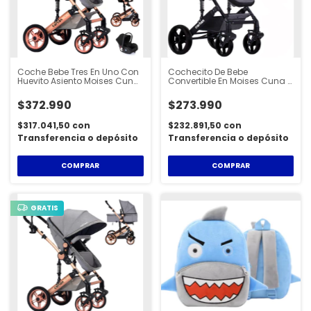
Coche Bebe Tres En Uno Con
Cochecito De Bebe
Huevito Asiento Moises Cuna
Convertible En Moises Cuna Y
Convertible Plegable Liviano
Asiento Nuevo Modelo Con
Primera Calidad Cartan
Suspensión Plegable Liviano
$372.990
$273.990
Nuevo Modelo - STL300PLUS
Fácil De Usar Cartan -
STL550
$317.041,50
con
$232.891,50
con
Transferencia o depósito
Transferencia o depósito
COMPRAR
COMPRAR
GRATIS