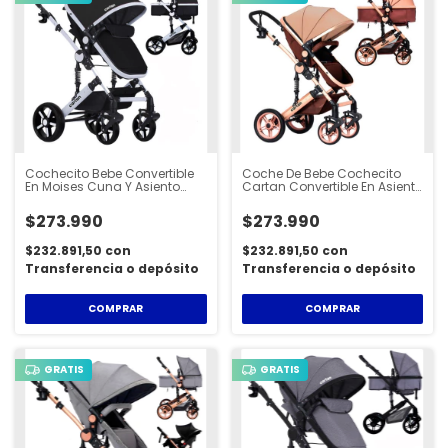
Cochecito Bebe Convertible
Coche De Bebe Cochecito
En Moises Cuna Y Asiento
Cartan Convertible En Asiento
Calidad Premium Cartan
Y Cuna - STL350
Nuevo Modelo Seguro
$273.990
$273.990
Plegable Con Suspensión -
STL500
$232.891,50
con
$232.891,50
con
Transferencia o depósito
Transferencia o depósito
COMPRAR
COMPRAR
GRATIS
GRATIS