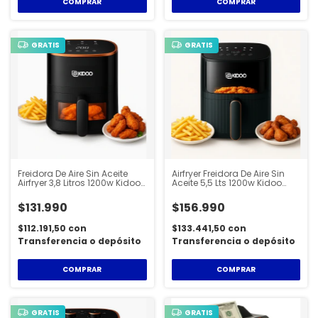
COMPRAR
COMPRAR
GRATIS
GRATIS
Freidora De Aire Sin Aceite
Airfryer Freidora De Aire Sin
Airfryer 3,8 Litros 1200w Kidoo
Aceite 5,5 Lts 1200w Kidoo
AIR020
AIR030
$131.990
$156.990
$112.191,50
con
$133.441,50
con
Transferencia o depósito
Transferencia o depósito
COMPRAR
COMPRAR
GRATIS
GRATIS