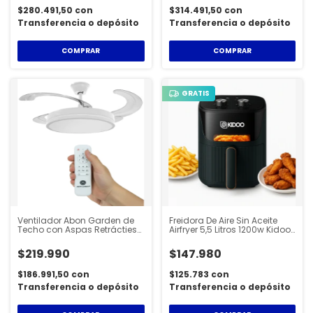
$280.491,50
con
$314.491,50
con
Transferencia o depósito
Transferencia o depósito
COMPRAR
COMPRAR
GRATIS
Ventilador Abon Garden de
Freidora De Aire Sin Aceite
Techo con Aspas Retrácties
Airfryer 5,5 Litros 1200w Kidoo
Luz Led y Control Remoto
AIR010
$219.990
$147.980
$186.991,50
con
$125.783
con
Transferencia o depósito
Transferencia o depósito