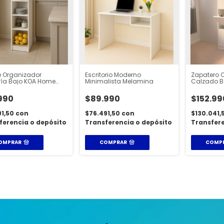
e Organizador
Escritorio Moderno
Zapatero 
ría Bajo KOA Home
Minimalista Melamina
Calzado Bo
18 Pares
990
$89.990
$152.99
91,50
con
$76.491,50
con
$130.041,
ferencia o depósito
Transferencia o depósito
Transfere
OMPRAR
COMPRAR
COMP