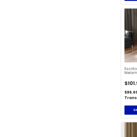
Escrit
Melami
Cm Me
$101
$86.6
Trans
C