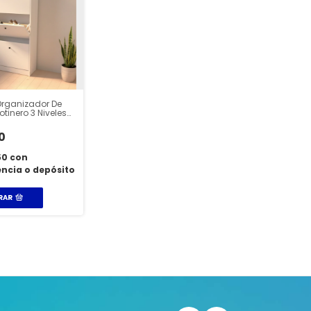
Organizador De
tinero 3 Niveles
0
50
con
ncia o depósito
RAR