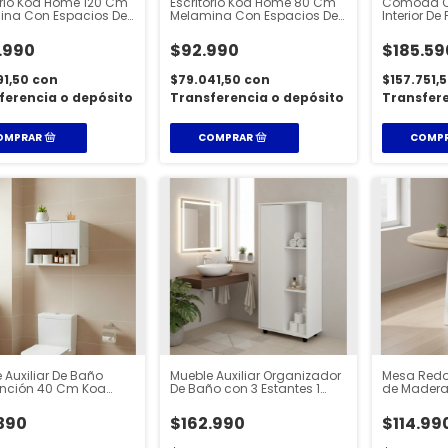
orio Koa Home 120 Cm
Escritorio Koa Home 80 Cm
Comoda Ch
ina Con Espacios De
Melamina Con Espacios De
Interior De
dado
Guardado
Cajones
.990
$92.990
$185.59
91,50
con
$79.041,50
con
$157.751,
ferencia o depósito
Transferencia o depósito
Transfere
 Auxiliar De Baño
Mueble Auxiliar Organizador
Mesa Red
unción 40 Cm Koa
De Baño con 3 Estantes 1
de Madera
Puerta Koa Home kh-
Home Avel
bam120
390
$162.990
$114.99