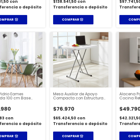
81,50
con
$138.541,50
con
$97.741,5
ferencia o depósito
Transferencia o depósito
Transfere
OMPRAR
COMP
idrio Eames
Mesa Auxiliar de Apoyo
Alacena P
da 100 cm Base
Compacta con Estructura
Cocina Re
a
Reforzada
Melamina 
.980
$76.970
$49.79
483
con
$65.424,50
con
$42.321,5
ferencia o depósito
Transferencia o depósito
Transfere
OMPRAR