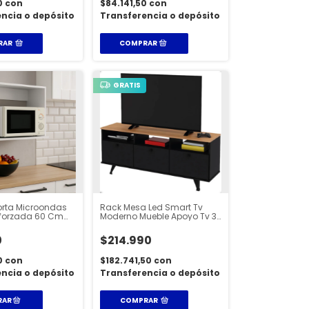
0
con
$84.141,50
con
ncia o depósito
Transferencia o depósito
RAR
GRATIS
orta Microondas
Rack Mesa Led Smart Tv
forzada 60 Cm
Moderno Mueble Apoyo Tv 3
Blanco
Puertas - MT5000
0
$214.990
0
con
$182.741,50
con
ncia o depósito
Transferencia o depósito
COMPRAR