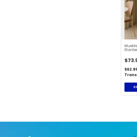
Muebl
Etante
Siena
$73.
$62.8
Trans
C