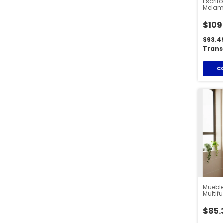
Escrit
Melam
Guar
$109
$93.4
Trans
Mueble
Multif
Home
$85.