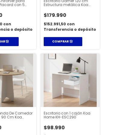
ifonier para
Escritorio Gamer 120 cm
 Placard con 5
Estructura metálica Koa
ESC220
0
$179.990
50
con
$152.991,50
con
ncia o depósito
Transferencia o depósito
onda De Comedor
Escritorio con 1 cajón Koa
 90 Cm Koa
Home KH-ESC290
lana
0
$98.990