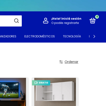
0
¡Hola!
Iniciá sesión
O podés registrarte
NIZADORES
ELECTRODOMÉSTICOS
TECNOLOGÍA
ILUMINACIÓ
Ordenar
GRATIS