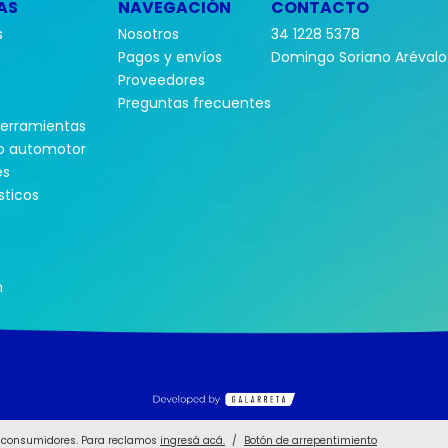
AS
NAVEGACIÓN
CONTACTO
s
Nosotros
34 1228 5378
Pagos y envíos
Domingo Soriano Arévalo 
Proveedores
Preguntas frecuentes
herramientas
o automotor
es
ticos
n
s consumidores. Para reclamos
ingresá acá.
/
Botón de arrepentimiento