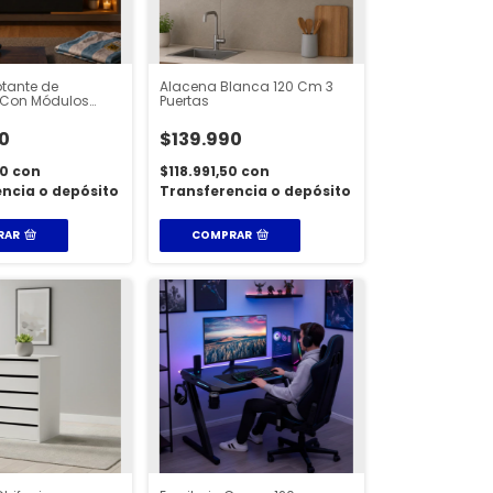
otante de
Alacena Blanca 120 Cm 3
Con Módulos
Puertas
s Koa Home
0
$139.990
50
con
$118.991,50
con
ncia o depósito
Transferencia o depósito
RAR
COMPRAR