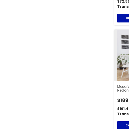
$72.5
Trans
C
Mesa V
Redon
Mader
$189
$161.
Trans
C