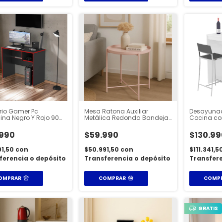
orio Gamer Pc
Mesa Ratona Auxiliar
Desayunad
na Negro Y Rojo 90
Metálica Redonda Bandeja
Cocina co
sa Oficina
Removible
.990
$59.990
$130.99
91,50
con
$50.991,50
con
$111.341,5
ferencia o depósito
Transferencia o depósito
Transfere
OMPRAR
COMPRAR
COMP
GRATIS