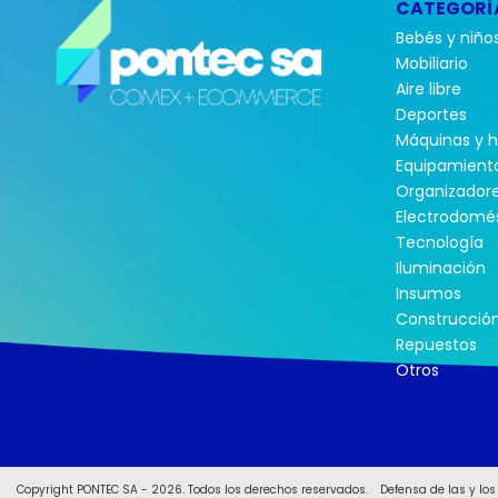
CATEGORÍ
Bebés y niño
Mobiliario
Aire libre
Deportes
Máquinas y 
Equipamient
Organizador
Electrodomés
Tecnología
Iluminación
Insumos
Construcció
Repuestos
Otros
Copyright PONTEC SA - 2026. Todos los derechos reservados.
Defensa de las y lo