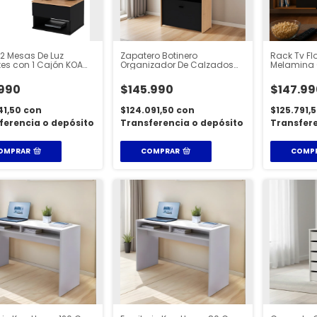
 2 Mesas De Luz
Zapatero Botinero
Rack Tv Fl
tes con 1 Cajón KOA
Organizador De Calzados
Melamina 
Para 18 Pares
Regulable
990
$145.990
$147.99
41,50
con
$124.091,50
con
$125.791,
ferencia o depósito
Transferencia o depósito
Transfere
OMPRAR
COMPRAR
COMP