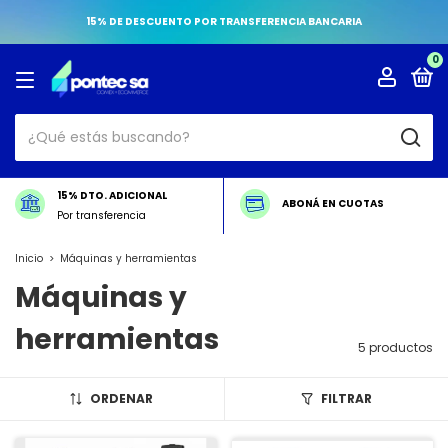
15% DE DESCUENTO POR TRANSFERENCIA BANCARIA
0
15% DTO. ADICIONAL
ABONÁ EN CUOTAS
Por transferencia
Inicio
>
Máquinas y herramientas
Máquinas y
herramientas
5 productos
ORDENAR
FILTRAR